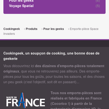
Pour les geeks
(6)
Voyage Spatial
(5)
Emporte-pièce Space
Cookingeek
Produits
Pour les geeks
Invaders
Cookingeek, un soupçon de cooking, une bonne dose de
geekerie
Vous découvrirez ici
des dizaines d'emporte-pièces totalement
originaux
, que vous ne retrouverez pas ailleurs. Des emporte-
pièces pour tous les goûts, pour toutes les saisons, et des choses
un peu geek (c'est l'objectif, soit dit en passant)...
Tous nos emporte-pièces sont
réalisés et fabriqués en France
(Cocorico !) à partir de la
technologie d'extrusion 3D
, ils