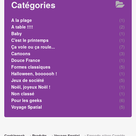
Catégories
A la plage
(1)
A table !!!!
(2)
Baby
(1)
C'est le printemps
(1)
Ça vole ou ça roule...
(7)
Cartoons
(3)
Douce France
(1)
Formes classiques
(5)
Halloween, boooooh !
(1)
Jeux de société
(5)
Noël, joyeux Noël !
(1)
Non classé
(1)
Pour les geeks
(6)
Voyage Spatial
(5)
Emporte-pièce Comète
Cookingeek
Produits
Voyage Spatial