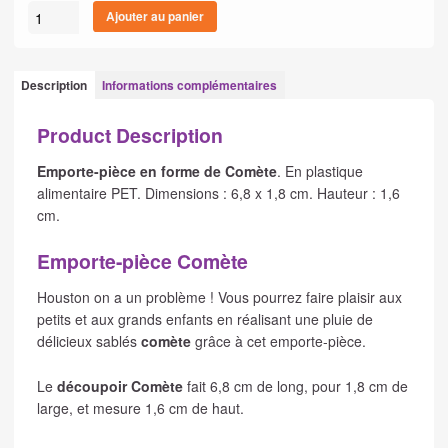
quantité
Ajouter au panier
de
Emporte-
pièce
Description
Informations complémentaires
Comète
Product Description
Emporte-pièce en forme de Comète
. En plastique
alimentaire PET. Dimensions : 6,8 x 1,8 cm. Hauteur : 1,6
cm.
Emporte-pièce Comète
Houston on a un problème ! Vous pourrez faire plaisir aux
petits et aux grands enfants en réalisant une pluie de
délicieux sablés
comète
grâce à cet emporte-pièce.
Le
découpoir Comète
fait 6,8 cm de long, pour 1,8 cm de
large, et mesure 1,6 cm de haut.