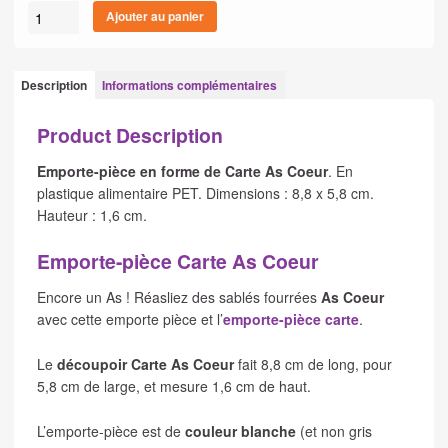
quantité
Ajouter au panier
de
Emporte-
pièce
Description
Informations complémentaires
Carte
As
Product Description
Coeur
Emporte-pièce en forme de Carte As Coeur
. En
plastique alimentaire PET. Dimensions : 8,8 x 5,8 cm.
Hauteur : 1,6 cm.
Emporte-pièce Carte As Coeur
Encore un As ! Réasliez des sablés fourrées
As Coeur
avec cette emporte pièce et l’
emporte-pièce carte
.
Le
découpoir Carte As Coeur
fait 8,8 cm de long, pour
5,8 cm de large, et mesure 1,6 cm de haut.
L’emporte-pièce est de
couleur blanche
(et non gris