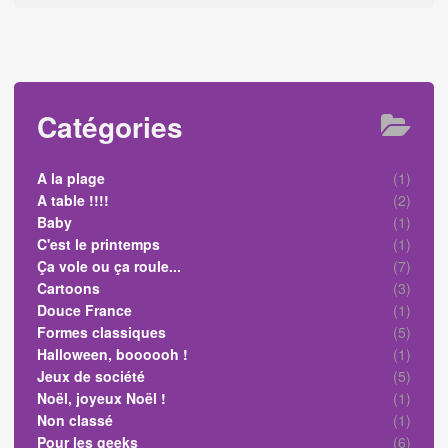
Catégories
A la plage
(1)
A table !!!!
(2)
Baby
(1)
C'est le printemps
(1)
Ça vole ou ça roule...
(7)
Cartoons
(3)
Douce France
(1)
Formes classiques
(5)
Halloween, boooooh !
(1)
Jeux de société
(5)
Noël, joyeux Noël !
(1)
Non classé
(1)
Pour les geeks
(6)