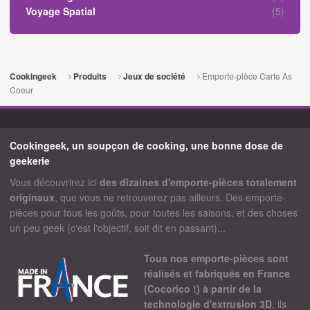
Voyage Spatial
(5)
Emporte-pièce Carte As
Cookingeek
Produits
Jeux de société
Coeur
Cookingeek, un soupçon de cooking, une bonne dose de
geekerie
Vous découvrirez ici
des dizaines d'emporte-pièces totalement
originaux
, que vous ne retrouverez pas ailleurs. Des emporte-
pièces pour tous les goûts, pour toutes les saisons, et des choses
un peu geek (c'est l'objectif, soit dit en passant)...
Tous nos emporte-pièces sont
réalisés et fabriqués en France
(Cocorico !) à partir de la
technologie d'extrusion 3D
, ils