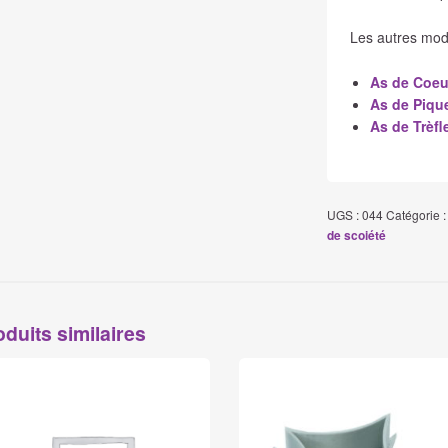
Les autres modè
As de Coeu
As de Piqu
As de Trèfl
UGS :
044
Catégorie 
de scoiété
oduits similaires