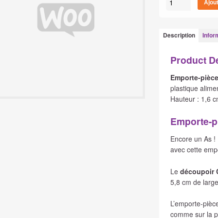
Ajou
de
Emporte-
pièce
Description
Infor
Carte
As
Product D
Carreau
Emporte-pièce
plastique alime
Hauteur : 1,6 c
Emporte-p
Encore un As !
avec cette empo
Le
découpoir 
5,8 cm de large
L’emporte-pièc
comme sur la p