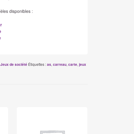
les disponibles :
r
e
e
:
Étiquettes :
,
,
,
Jeux de société
as
carreau
carte
jeux