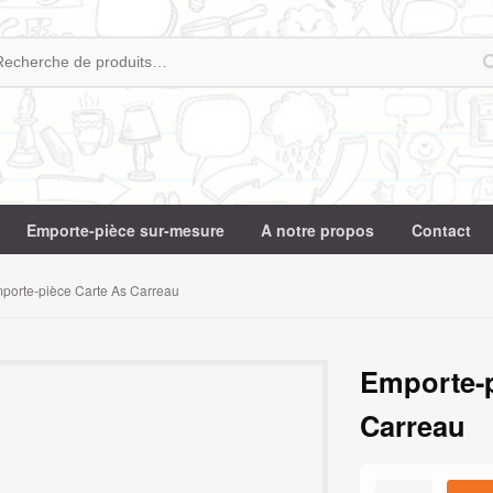
Emporte-pièce sur-mesure
A notre propos
Contact
porte-pièce Carte As Carreau
Emporte-p
Carreau
quantité