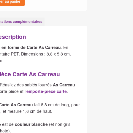
ter au panier
mations complémentaires
escription
 en forme de Carte As Carreau
. En
ntaire PET. Dimensions : 8,8 x 5,8 cm.
m.
ièce Carte As Carreau
 Réasliez des sablés fourrés
As Carreau
rte-pièce et l’
emporte-pièce carte
.
Carte As Carreau
fait 8,8 cm de long, pour
, et mesure 1,6 cm de haut.
e est de
couleur blanche
(et non gris
hoto).