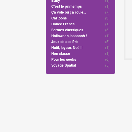
(1)
Baby
(1)
C'est le printemps
(7)
Ça vole ou ça roule...
(3)
Cartoons
(1)
Douce France
(5)
Formes classiques
(1)
Halloween, boooooh !
(5)
Jeux de société
(1)
Noël, joyeux Noël !
(1)
Non classé
(6)
Pour les geeks
(5)
Voyage Spatial