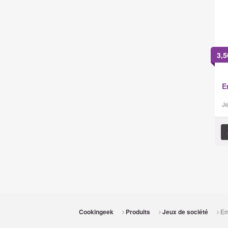
3,5
E
Je
Em
Cookingeek
Produits
Jeux de société