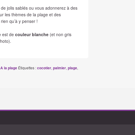
 de jolis sablés ou vous adonnerez à des
 sur les thèmes de la plage et des
ien qu’à y penser !
e est de
couleur blanche
(et non gris
hoto).
:
Étiquettes :
,
,
,
A la plage
cocotier
palmier
plage