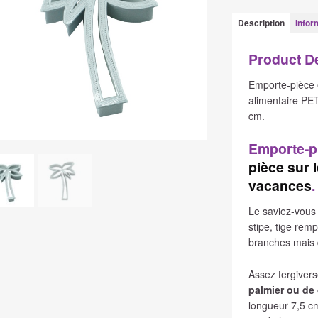
Emporte-
pièce
Description
Infor
Palmier
Product D
Emporte-pièce 
alimentaire PET
cm.
Emporte-p
pièce sur 
vacances
.
Le saviez-vous 
stipe, tige remp
branches mais 
Assez tergiver
palmier ou de 
longueur 7,5 cm