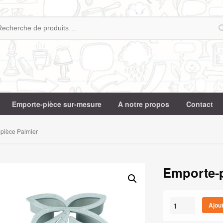
Emporte-pièce sur-mesure
A notre propos
Contact
pièce Palmier
Emporte-p
quantité
Ajou
de