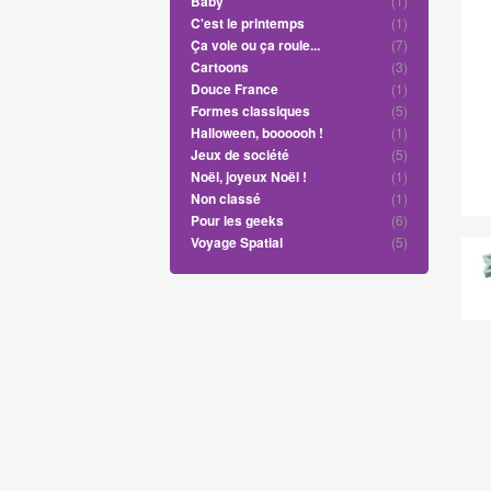
(1)
Baby
(1)
C'est le printemps
(7)
Ça vole ou ça roule...
(3)
Cartoons
(1)
Douce France
(5)
Formes classiques
(1)
Halloween, boooooh !
(5)
Jeux de société
(1)
Noël, joyeux Noël !
(1)
Non classé
(6)
Pour les geeks
(5)
Voyage Spatial