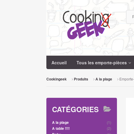
Recherche
Accueil
Tous les emporte-pièces
Emporte-
Cookingeek
Produits
A la plage
CATÉGORIES
(1)
A la plage
(2)
A table !!!!