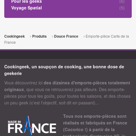
Pour les geeks
(6)
Voyage Spatial
(5)
Emporte-pièce Carte de la
Cookingeek
Produits
Douce France
France
Cookingeek, un soupçon de cooking, une bonne dose de
geekerie
Vous découvrirez ici
des dizaines d'emporte-pièces totalement
originaux
, que vous ne retrouverez pas ailleurs. Des emporte-
pièces pour tous les goûts, pour toutes les saisons, et des choses
un peu geek (c'est l'objectif, soit dit en passant)...
Tous nos emporte-pièces sont
réalisés et fabriqués en France
(Cocorico !) à partir de la