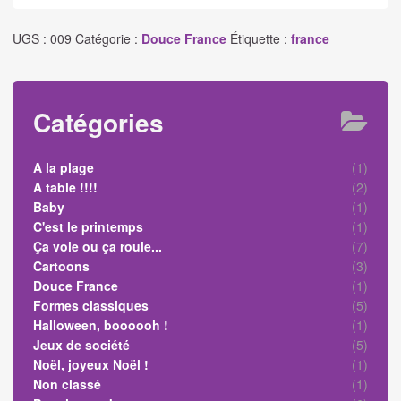
UGS :
009
Catégorie :
Douce France
Étiquette :
france
Catégories
A la plage
(1)
A table !!!!
(2)
Baby
(1)
C'est le printemps
(1)
Ça vole ou ça roule...
(7)
Cartoons
(3)
Douce France
(1)
Formes classiques
(5)
Halloween, boooooh !
(1)
Jeux de société
(5)
Noël, joyeux Noël !
(1)
Non classé
(1)